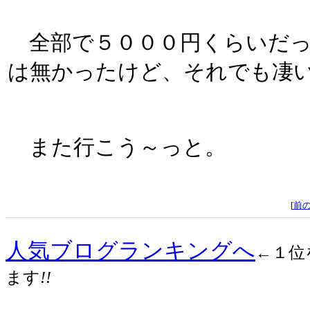
全部で５０００円くらいだっ
は無かったけど、それでも凄
また行こう～っと。
[
前
人気ブログランキングへ
←１位
ます
!!