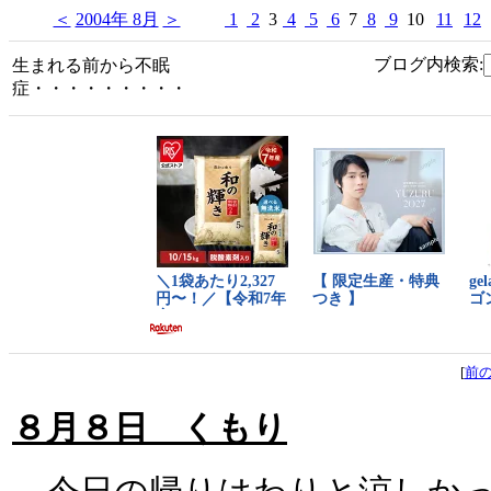
＜
2004年 8月
＞
1
2
3
4
5
6
7
8
9
10
11
12
ブログ内検索:
生まれる前から不眠
症・・・・・・・・・
[
前
８月８日 くもり