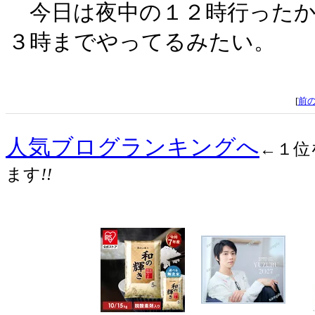
今日は夜中の１２時行ったか
３時までやってるみたい。
[
前
人気ブログランキングへ
←１位
ます
!!