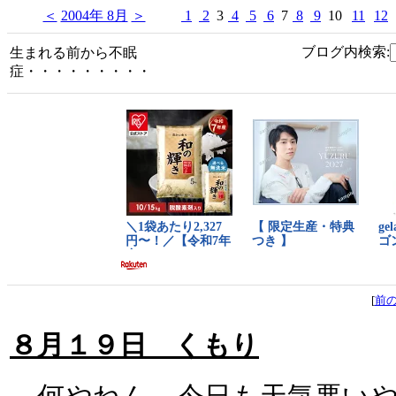
＜
2004年 8月
＞
1
2
3
4
5
6
7
8
9
10
11
12
ブログ内検索:
生まれる前から不眠
症・・・・・・・・・
[
前
８月１９日 くもり