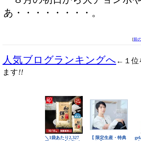
あ・・・・・・・・。
[
前
人気ブログランキングへ
←１位
ます
!!