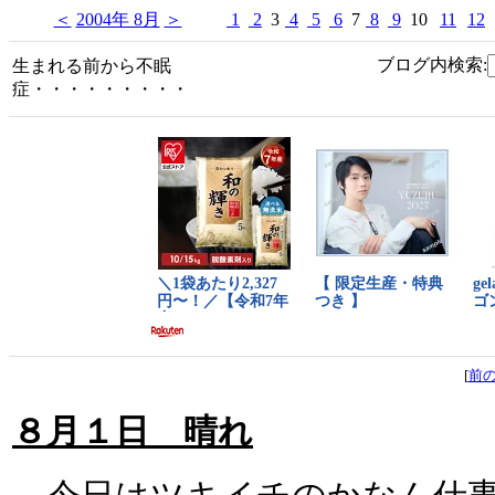
＜
2004年 8月
＞
1
2
3
4
5
6
7
8
9
10
11
12
ブログ内検索:
生まれる前から不眠
症・・・・・・・・・
[
前
８月１日 晴れ