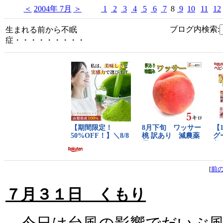
＜
2004年 7月
＞
1
2
3
4
5
6
7
8
9
10
11
12
ブログ内検索:
生まれる前から不眠
症・・・・・・・・・
[
前
７月３１日 くもり