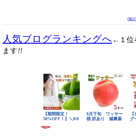
[
前
人気ブログランキングへ
←１位
ます
!!