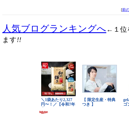
[
前
人気ブログランキングへ
←１位
ます
!!