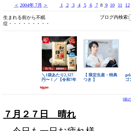
＜
2004年 7月
＞
1
2
3
4
5
6
7
8
9
10
11
12
ブログ内検索:
生まれる前から不眠
症・・・・・・・・・
[
前
７月２７日 晴れ