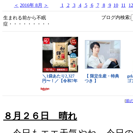
＜
2016年 8月
＞
1
2
3
4
5
6
7
8
9
10
11
1
ブログ内検索:
生まれる前から不眠
症・・・・・・・・・
[
前
８月２６日 晴れ