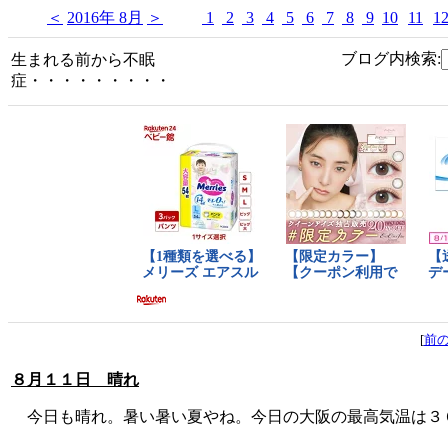
＜
2016年 8月
＞
1
2
3
4
5
6
7
8
9
10
11
1
ブログ内検索:
生まれる前から不眠
症・・・・・・・・・
[
前
８月１１日 晴れ
今日も晴れ。暑い暑い夏やね。今日の大阪の最高気温は３