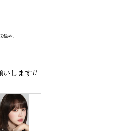
収録や。
願いします
!!