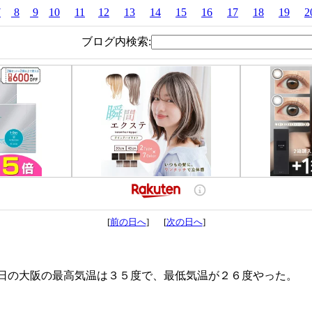
7
8
9
10
11
12
13
14
15
16
17
18
19
2
ブログ内検索:
[
前の日へ
] [
次の日へ
]
日の大阪の最高気温は３５度で、最低気温が２６度やった。