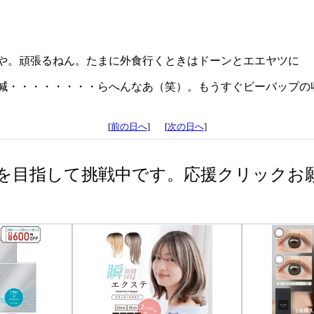
や。頑張るねん。たまに外食行くときはドーンとエエヤツに
減・・・・・・・・らへんなあ（笑）。もうすぐビーバップの
[
前の日へ
] [
次の日へ
]
を目指して挑戦中です。応援クリックお