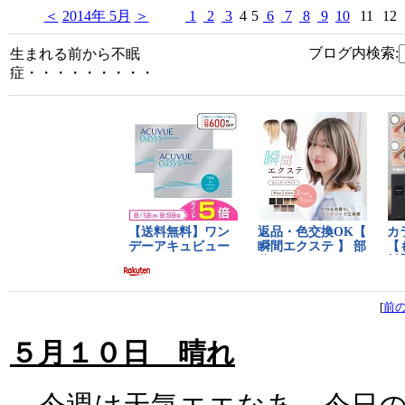
＜
2014年 5月
＞
1
2
3
4
5
6
7
8
9
10
11
12
ブログ内検索:
生まれる前から不眠
症・・・・・・・・・
[
前
５月１０日 晴れ