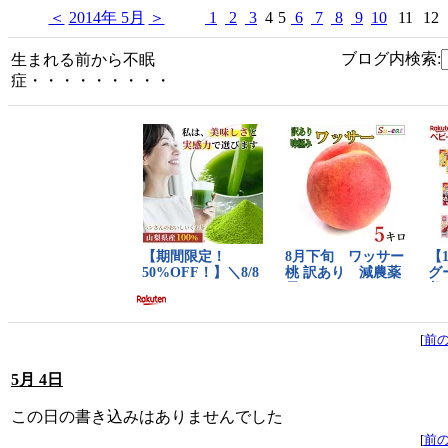
＜
2014年 5月
＞
1
2
3
4
5
6
7
8
9
10
11
12
ブログ内検索:
生まれる前から不眠
症・・・・・・・・・
[
前
5月 4日
この日の書き込みはありませんでした
[
前