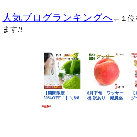
人気ブログランキングへ
←１位
ます
!!