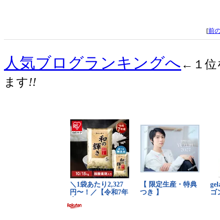
[
前
人気ブログランキングへ
←１位
ます
!!