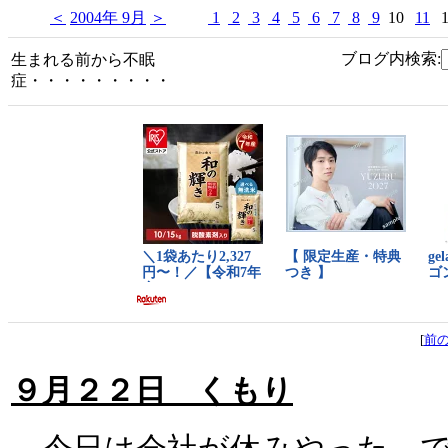
＜
2004年 9月
＞
1
2
3
4
5
6
7
8
9
10
11
ブログ内検索:
生まれる前から不眠
症・・・・・・・・・
[
前
９月２２日 くもり