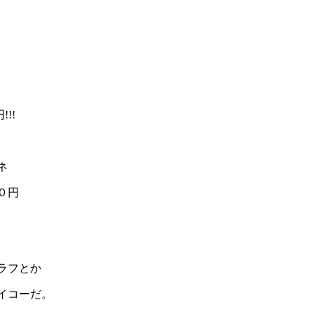
!!
ネ
０円
ラフとか
イコーだ。