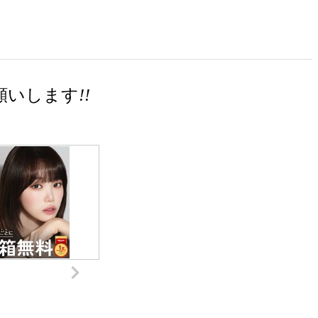
願いします
!!