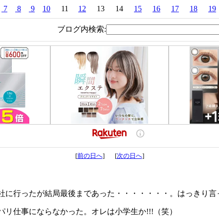
7
8
9
10
11
12
13
14
15
16
17
18
19
ブログ内検索:
[
前の日へ
] [
次の日へ
]
社に行ったが結局最後まであった・・・・・・・。はっきり言
リ仕事にならなかった。オレは小学生か!!!（笑）