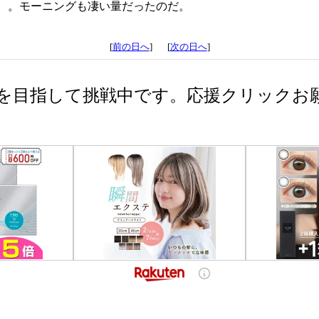
。。モーニングも凄い量だったのだ。
[
前の日へ
] [
次の日へ
]
を目指して挑戦中です。応援クリックお