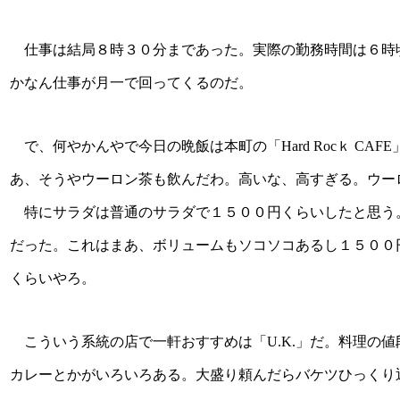
仕事は結局８時３０分まであった。実際の勤務時間は６時
かなん仕事が月一で回ってくるのだ。
で、何やかんやで今日の晩飯は本町の「Hard Rocｋ CA
あ、そうやウーロン茶も飲んだわ。高いな、高すぎる。ウー
特にサラダは普通のサラダで１５００円くらいしたと思う
だった。これはまあ、ボリュームもソコソコあるし１５００
くらいやろ。
こういう系統の店で一軒おすすめは「U.K.」だ。料理の
カレーとかがいろいろある。大盛り頼んだらバケツひっくり