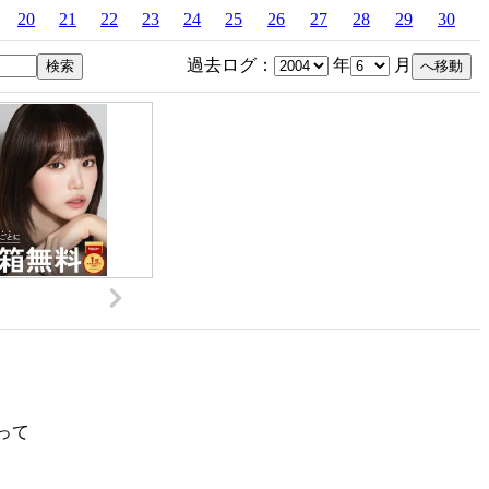
20
21
22
23
24
25
26
27
28
29
30
過去ログ：
年
月
って