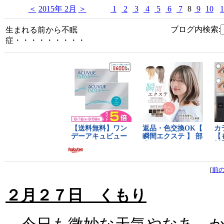
＜
2015年 2月
＞
1
2
3
4
5
6
7
8
9
10
1
ブログ内検索:
生まれる前から不眠
症・・・・・・・・・
[
前
２月２７日 くもり