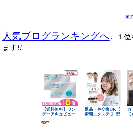
[
前
人気ブログランキングへ
←１位
ます
!!