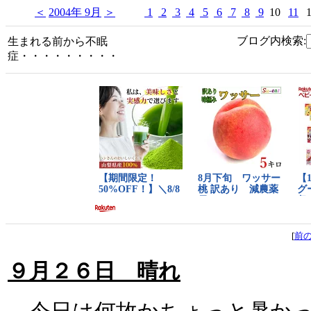
＜
2004年 9月
＞
1
2
3
4
5
6
7
8
9
10
11
ブログ内検索:
生まれる前から不眠
症・・・・・・・・・
[
前
９月２６日 晴れ